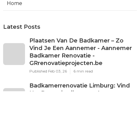
Home
Latest Posts
Plaatsen Van De Badkamer – Zo
Vind Je Een Aannemer - Aannemer
Badkamer Renovatie -
GRrenovatieprojecten.be
Published Feb 03, 26
6 min read
Badkamerrenovatie Limburg: Vind
Uw Droombadkamer - Aannemer
Badkamer Renovatie -
GRrenovatieprojecten.be
Published Feb 03, 26
6 min read
Renovatie Badkamer - Beste
Kwaliteit/prijs Aannemer? -