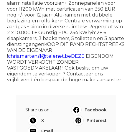
alarminstallatie voorzien+ Zonnepanelen voor
voor 11200 kWh met certificaten van 350 EUR
nog +/- voor 12 jaar+ Alu-ramen met dubbele
beglazing en rolluiken+ Centrale verwarming op
aardgas + airco in diverse ruimtes+ Regenput van
2 x 10.000 L+ Gunstig EPC 254 kWh/m2+ 6
slaapkamers, 3 badkamers, 5 toiletten en 3 aparte
dienstingangenKOOP DIT PAND RECHTSTREEKS
VAN DE EIGENAAR
!
chris.martens1@telenet.beDEZE
EIGENDOM
WORDT VERKOCHT ZONDER
VASTGOEDMAKELAAR ! Ook beslist om uw
eigendom te verkopen ? Contacteer ons
vrijblijvend én bespaar de hoge makelaarskosten.
Share us on...
Facebook
X
Pinterest
Email