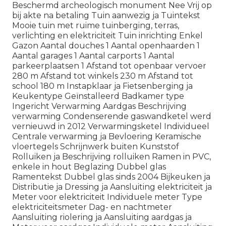
Beschermd archeologisch monument Nee Vrij op
bij akte na betaling Tuin aanwezig ja Tuintekst
Mooie tuin met ruime tuinberging, terras,
verlichting en elektriciteit Tuin inrichting Enkel
Gazon Aantal douches 1 Aantal openhaarden 1
Aantal garages 1 Aantal carports 1 Aantal
parkeerplaatsen 1 Afstand tot openbaar vervoer
280 m Afstand tot winkels 230 m Afstand tot
school 180 m Instapklaar ja Fietsenberging ja
Keukentype Geïnstalleerd Badkamer type
Ingericht Verwarming Aardgas Beschrijving
verwarming Condenserende gaswandketel werd
vernieuwd in 2012 Verwarmingsketel Individueel
Centrale verwarming ja Bevloering Keramische
vloertegels Schrijnwerk buiten Kunststof
Rolluiken ja Beschrijving rolluiken Ramen in PVC,
enkele in hout Beglazing Dubbel glas
Ramentekst Dubbel glas sinds 2004 Bijkeuken ja
Distributie ja Dressing ja Aansluiting elektriciteit ja
Meter voor elektriciteit Individuele meter Type
elektriciteitsmeter Dag- en nachtmeter
Aansluiting riolering ja Aansluiting aardgas ja