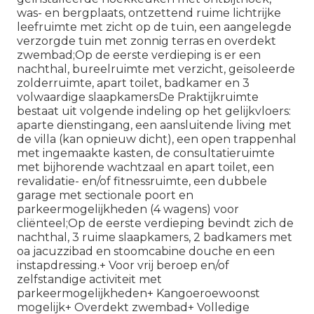
was- en bergplaats, ontzettend ruime lichtrijke
leefruimte met zicht op de tuin, een aangelegde
verzorgde tuin met zonnig terras en overdekt
zwembad;Op de eerste verdieping is er een
nachthal, bureelruimte met verzicht, geïsoleerde
zolderruimte, apart toilet, badkamer en 3
volwaardige slaapkamersDe Praktijkruimte
bestaat uit volgende indeling op het gelijkvloers:
aparte dienstingang, een aansluitende living met
de villa (kan opnieuw dicht), een open trappenhal
met ingemaakte kasten, de consultatieruimte
met bijhorende wachtzaal en apart toilet, een
revalidatie- en/of fitnessruimte, een dubbele
garage met sectionale poort en
parkeermogelijkheden (4 wagens) voor
cliënteel;Op de eerste verdieping bevindt zich de
nachthal, 3 ruime slaapkamers, 2 badkamers met
oa jacuzzibad en stoomcabine douche en een
instapdressing.+ Voor vrij beroep en/of
zelfstandige activiteit met
parkeermogelijkheden+ Kangoeroewoonst
mogelijk+ Overdekt zwembad+ Volledige