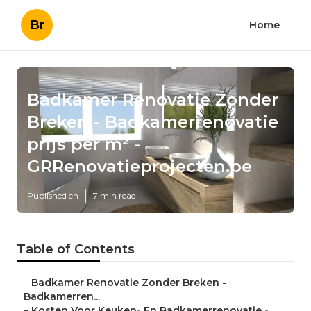
Br
Home
Badkamer Renovatie Zonder
Breken - Badkamerrenovatie
prijs per m² -
GRRenovatieprojecten.be
Published en
7 min read
Table of Contents
–
Badkamer Renovatie Zonder Breken -
Badkamerren...
–
Kosten Voor Keuken- En Badkamerrenovatie -