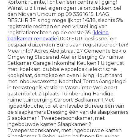
Kortom: ruimte, licht en een centrale ligging!
Wenst u dit met eigen ogen te ontdekken, bel
dan Nic van Unicum op 09 336 16 15. LAAG
BESCHRIJF is nog mogelijk tot 1/6/18, slechts 5%
registratie rechten en een vrijstelling van
registratierechten op de eerste 35 (
kleine
badkamer renovatie
).000 EUR: beslis snel en
bespaar duizenden Euro's aan registratierechten!
Meer info? Adres Abdijstraat 27 Gemeente Eeklo
Omgeving Stadsrand Atelier Berging Cv ruimte
Eetkamer Garage Inkomhal Keuken 1 Uitgerust
met: koelkast, dubbele spoelbak, elektrische
kookplaat, dampkap en oven Living Houthaard
met inbouwcassette Nachthal Terras Aangelegd
in terrastegels Vestiaire Wasruimte Wc1 Apart
gastentoilet Zitplaats Tuinberging Handige,
ruime tuinberging Carport Badkamer 1 Met
ligbad/douche, toilet en lavabo Bureau één van
de slaapkamers Dressing één van de slaapkamers
Slaapkamer 1 Tweepersoonskamer, met
ingebouwde kasten Slaapkamer 2
Tweepersoonskamer, met ingebouwde kasten
Slaapkamer 3 Bebouwing halfopen Bouwjaar