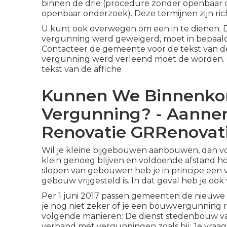
binnen de drie (procedure zonder openbaar
openbaar onderzoek). Deze termijnen zijn ric
U kunt ook overwegen om een in te dienen. D
vergunning werd geweigerd, moet in bepaald
Contacteer de gemeente voor de tekst van de
vergunning werd verleend moet de worden. 
tekst van de affiche
Kunnen We Binnenkor
Vergunning? - Aann
Renovatie GRRenovati
Wil je kleine bijgebouwen aanbouwen, dan vo
klein genoeg blijven en voldoende afstand 
slopen van gebouwen heb je in principe een 
gebouw vrijgesteld is. In dat geval heb je o
Per 1 juni 2017 passen gemeenten de nieuwe 
je nog niet zeker of je een bouwvergunning 
volgende manieren: De dienst stedenbouw van
verband met vergunningen zoals bij: Je vraa