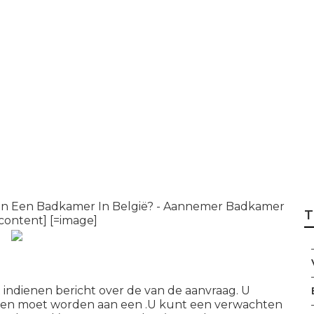
bouw Prijzen: All
In 2024 - Aannem
Renovatieproject
an Een Badkamer In België? - Aannemer Badkamer
T
ontent] [=image]
t indienen bericht over de van de aanvraag. U
pen moet worden aan een .U kunt een verwachten