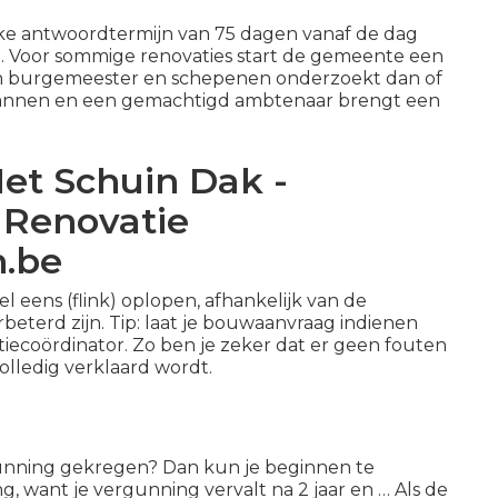
jke antwoordtermijn van 75 dagen vanaf de dag
d. Voor sommige renovaties start de gemeente een
an burgemeester en schepenen onderzoekt dan of
annen en een gemachtigd ambtenaar brengt een
t Schuin Dak -
Renovatie
n.be
el eens (flink) oplopen
, afhankelijk van de
eterd zijn. Tip: laat je bouwaanvraag indienen
tiecoördinator. Zo ben je zeker dat er geen fouten
lledig verklaard wordt.
rgunning gekregen? Dan kun je beginnen te
g, want je vergunning vervalt na 2 jaar en … Als de