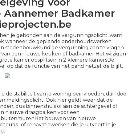
elgeving Voor
 - Aannemer Badkamer
eprojecten.be
n ben je gebonden aan de vergunningsplicht, want
r. Ook wanneer de geplande onderhoudswerken
geen stedenbouwkundige vergunning aan te vragen.
en van een nieuwe keuken of badkamer Het wijzigen
 grote kamer opsplitsen in 2 kleinere kamersDe
 op dat de functie van het pand hetzelfde blijft.
e de stabiliteit van je woning beïnvloeden, dan doe
en meldingsplicht. Ook hier geldt weer dat de
inden, dus binnenshuis of aan de achtergevel of
van nieuwe draagbalken voor een
n buitenmurenHet bouwen van nieuwe
uds- of renovatiewerken die je uitvoert in je
g.