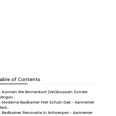
es Wat Je
er Badkamer
en.be
able of Contents
–
Kunnen We Binnenkort (Ver)bouwen Zonder
Vergun...
–
Moderne Badkamer Met Schuin Dak - Aannemer
Bad...
–
Badkamer Renovatie In Antwerpen - Aannemer