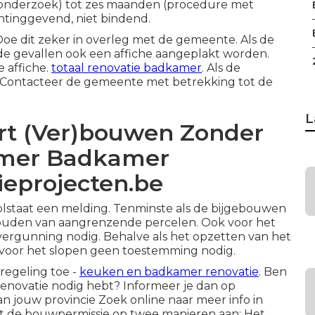
 onderzoek) tot zes maanden (procedure met
htinggevend, niet bindend.
oe dit zeker in overleg met de gemeente. Als de
e gevallen ook een affiche aangeplakt worden.
 affiche.
totaal renovatie badkamer
. Als de
Contacteer de gemeente met betrekking tot de
L
t (Ver)bouwen Zonder
emer Badkamer
eprojecten.be
lstaat een melding. Tenminste als de bijgebouwen
houden van aangrenzende percelen. Ook voor het
vergunning nodig. Behalve als het opzetten van het
ok voor het slopen geen toestemming nodig.
regeling toe -
keuken en badkamer renovatie
. Ben
renovatie nodig hebt? Informeer je dan op
 jouw provincie Zoek online naar meer info in
gt de bouwpermissie op twee manieren aan: Het