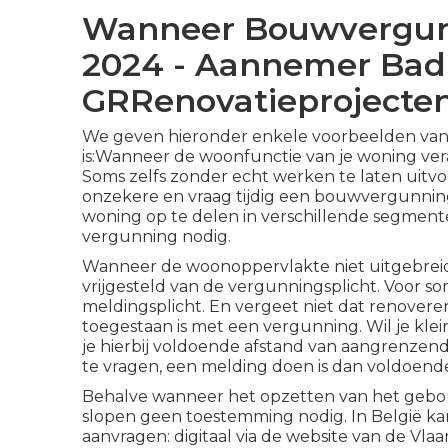
Wanneer Bouwvergunn
2024 - Aannemer Bad
GRRenovatieprojecte
We geven hieronder enkele voorbeelden van 
is:Wanneer de woonfunctie van je woning ver
Soms zelfs zonder echt werken te laten uitvo
onzekere en vraag tijdig een bouwvergunnin
woning op te delen in verschillende segmen
vergunning nodig.
Wanneer de woonoppervlakte niet uitgebreid
vrijgesteld van de vergunningsplicht. Voor s
meldingsplicht. En vergeet niet dat renoveren 
toegestaan is met een vergunning. Wil je k
je hierbij voldoende afstand van aangrenze
te vragen, een melding doen is dan voldoend
Behalve wanneer het opzetten van het gebouw 
slopen geen toestemming nodig. In België k
aanvragen: digitaal via de website van de V