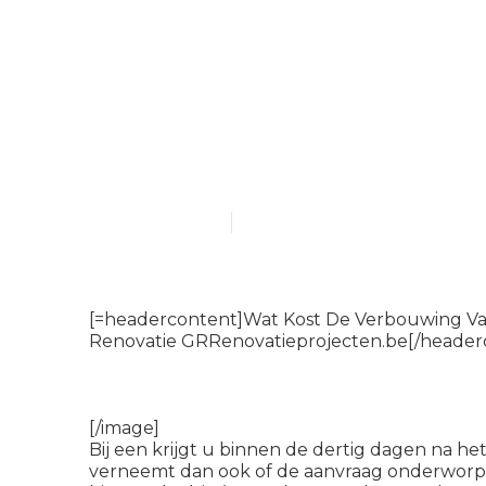
Badkamer Ver
Moet Weten 
Renovatie GR
Published en
6 min read
[=headercontent]Wat Kost De Verbouwing V
Renovatie GRRenovatieprojecten.be[/headerc
[/image]
Bij een krijgt u binnen de dertig dagen na he
verneemt dan ook of de aanvraag onderwor