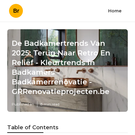
Br
Home
De Badkamertrends Van
2025: Terug Naar Retro En
Reliëf - Kleurtrends in
Badkamers -
Badkamerrenovatie -
GRRenovatieprojecten.be
Published en
8 min read
Table of Contents