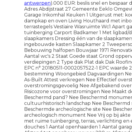
antwerpen
).000 EUR: beslis snel en bespaar 
Adres Abdijstraat 27 Gemeente Eeklo Omgevi
Garage Inkomhal Keuken 1 Uitgerust met: koel
dampkap en oven Living Houthaard met inbo
terrastegels Vestiaire Wasruimte Wc1 Apart g
tuinberging Carport Badkamer 1 Met ligbad/d
slaapkamers Dressing één van de slaapkame
ingebouwde kasten Slaapkamer 2 Tweeperso
Bebouwing halfopen Bouwjaar 1971 Renovatie
Aantal wc's 2 Staat Goede staat Grond oppe
verdiepingen 2 Type dak Plat dak Dak Roofin
EPC n° 20180511-0002057522-1 EPC waarde
bestemming Woongebied Dagvaardingen Nee
As-Built Attest verkregen Nee Effectief over
overstromingsgevoelig Nee Afgebakend ove
Risicozone voor overstromingen Nee Maakt dee
Beschermd pand? Nee Beschermd monumen
cultuurhistorisch landschap Nee Beschermd
Beschermde archeologische site Nee Besch
archeologisch monument Nee Vrij op bij akte 
met ruime tuinberging, terras, verlichting en 
douches 1 Aantal openhaarden 1 Aantal garage