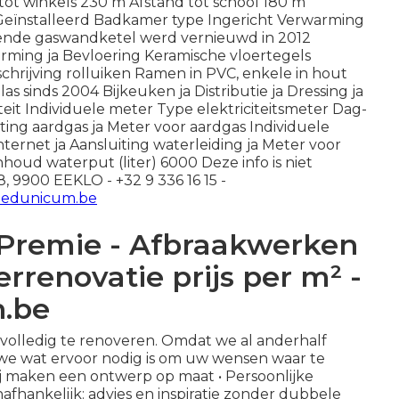
tot winkels 230 m Afstand tot school 180 m
 Geïnstalleerd Badkamer type Ingericht Verwarming
ende gaswandketel werd vernieuwd in 2012
rming ja Bevloering Keramische vloertegels
chrijving rolluiken Ramen in PVC, enkele in hout
 sinds 2004 Bijkeuken ja Distributie ja Dressing ja
citeit Individuele meter Type elektriciteitsmeter Dag-
iting aardgas ja Meter voor aardgas Individuele
Internet ja Aansluiting waterleiding ja Meter voor
houd waterput (liter) 6000 Deze info is niet
, 9900 EEKLO - +32 9 336 16 15 -
goedunicum.be
Premie - Afbraakwerken
renovatie prijs per m² -
n.be
olledig te renoveren. Omdat we al anderhalf
we wat ervoor nodig is om uw wensen waar te
ij maken een ontwerp op maat • Persoonlijke
nafhankelijk: advies en inspiratie zonder dubbele