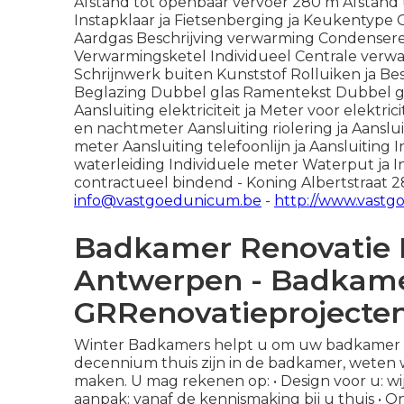
Afstand tot openbaar vervoer 280 m Afstand 
Instapklaar ja Fietsenberging ja Keukentype
Aardgas Beschrijving verwarming Condenser
Verwarmingsketel Individueel Centrale verwa
Schrijnwerk buiten Kunststof Rolluiken ja Bes
Beglazing Dubbel glas Ramentekst Dubbel glas
Aansluiting elektriciteit ja Meter voor elektri
en nachtmeter Aansluiting riolering ja Aanslu
meter Aansluiting telefoonlijn ja Aansluiting 
waterleiding Individuele meter Waterput ja In
contractueel bindend - Koning Albertstraat 28
info@vastgoedunicum.be
-
http://www.vast
Badkamer Renovatie 
Antwerpen - Badkamer
GRRenovatieprojecte
Winter Badkamers helpt u om uw badkamer v
decennium thuis zijn in de badkamer, weten 
maken. U mag rekenen op: • Design voor u: w
aanpak: vanaf de kennismaking bij u thuis • O