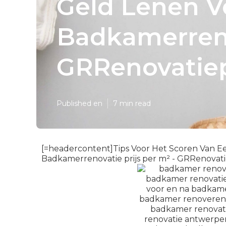
Geld Lenen V
Badkamerrenov
GRRenovatiep
Published en
7 min read
[=headercontent]Tips Voor Het Scoren Van E
Badkamerrenovatie prijs per m² - GRRenovati