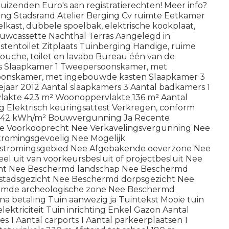
duizenden Euro's aan registratierechten! Meer info?
ng Stadsrand Atelier Berging Cv ruimte Eetkamer
kast, dubbele spoelbak, elektrische kookplaat,
uwcassette Nachthal Terras Aangelegd in
astentoilet Zitplaats Tuinberging Handige, ruime
ouche, toilet en lavabo Bureau één van de
rs Slaapkamer 1 Tweepersoonskamer, met
onskamer, met ingebouwde kasten Slaapkamer 3
jaar 2012 Aantal slaapkamers 3 Aantal badkamers 1
rvlakte 423 m² Woonoppervlakte 136 m² Aantal
g Elektrisch keuringsattest Verkregen, conform
 242 kWh/m² Bouwvergunning Ja Recente
 Voorkooprecht Nee Verkavelingsvergunning Nee
stromingsgevoelig Nee Mogelijk
rstromingsgebied Nee Afgebakende oeverzone Nee
l uit van voorkeursbesluit of projectbesluit Nee
t Nee Beschermd landschap Nee Beschermd
 stadsgezicht Nee Beschermd dorpsgezicht Nee
ermde archeologische zone Nee Beschermd
na betaling Tuin aanwezig ja Tuintekst Mooie tuin
elektriciteit Tuin inrichting Enkel Gazon Aantal
s 1 Aantal carports 1 Aantal parkeerplaatsen 1