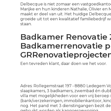
Delbecque is niet zomaar een vastgoedkantoor
Marijke en hun kinderen Nathalie, Olivier en
maakt er deel van uit. Het huidige Delbecqu
groeide uit tot een kwalitatief familiebedrijf
staan.
Badkamer Renovatie 
Badkamerrenovatie pri
GRRenovatieprojecte
Een tevreden klant, daar doen we het voor.
Adres: Rollegemstraat 197 • 8880 Ledegem Vo
slaapkamers, 3 badkamers, zwembad én dubb
villa met mogelijkheden voor een vrij beroep (a
(bank/verzekeringen, immobilienkantoor, kin
nog. Het pand met 3 dienstingangen bezit de 
gebruikt worden als kangoeroewoning.