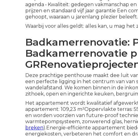
agenda • Kwaliteit: gedegen vakmanschap en 
prijzen en standaard vijf jaar garantie Een 
gehoopt, waaraan u jarenlang plezier beleeft.
Waarbij voor alles geldt: alles kan, u mag het
Badkamerrenovatie: Pr
Badkamerrenovatie pri
GRRenovatieprojecte
Deze prachtige penthouse maakt dee luit va
een perfecte ligging in het centrum van van st
wandelafstand. We komen binnen in de inkom
zithoek, open en ingerichte keuken, bergrui
Het appartement wordt kwalitatief afgewerkt 
appartement: 109,23 m²Oppervlakte terras: 5
en worden voorzien van future-proof technie
warmtepompsysteem, zonwerend glas, herni
breken
).Energie-efficiënte appartement bied
energiekosten, verbeteren het comfort en d