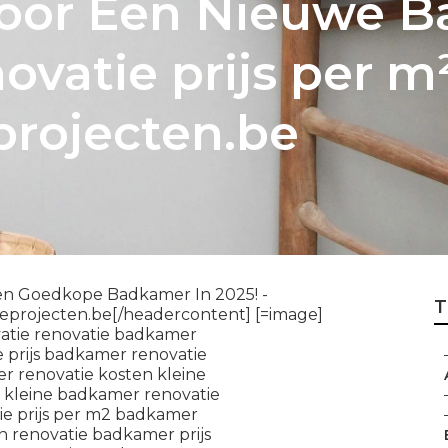
oor Een Nieuwe B
atie prijs per m²
rojecten.be
en Goedkope Badkamer In 2025! -
T
eprojecten.be[/headercontent] [=image]