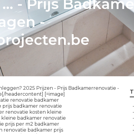
... - Prijs Badkame
agen -
rojecten.be
eggen? 2025 Prijzen - Prijs Badkamerrenovatie -
T
e[/headercontent] [=image]
.