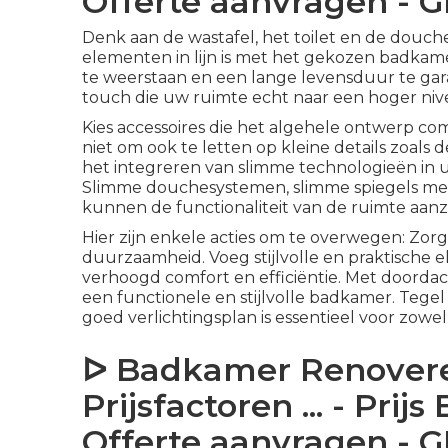
Offerte aanvragen - 
Denk aan de wastafel, het toilet en de douche 
elementen in lijn is met het gekozen badkamer
te weerstaan en een lange levensduur te gara
touch die uw ruimte echt naar een hoger niv
Kies accessoires die het algehele ontwerp co
niet om ook te letten op kleine details zoal
het integreren van slimme technologieën in u
Slimme douchesystemen, slimme spiegels met 
kunnen de functionaliteit van de ruimte aanzi
Hier zijn enkele acties om te overwegen: Zorg
duurzaamheid. Voeg stijlvolle en praktische 
verhoogd comfort en efficiëntie. Met doordach
een functionele en stijlvolle badkamer. Tegel 
goed verlichtingsplan is essentieel voor zowel
ᐅ Badkamer Renoveren
Prijsfactoren ... - Pri
Offerte aanvragen - 