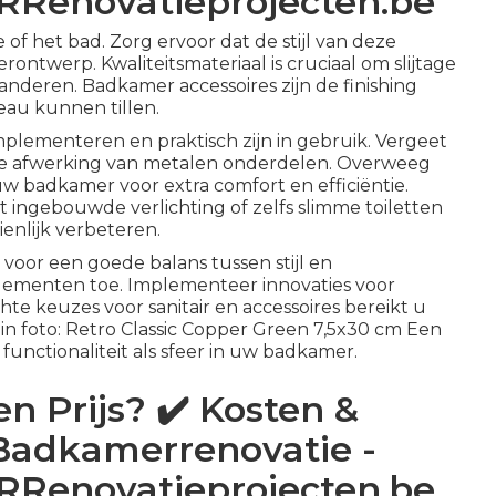
GRRenovatieprojecten.be
of het bad. Zorg ervoor dat de stijl van deze
ontwerp. Kwaliteitsmateriaal is cruciaal om slijtage
nderen. Badkamer accessoires zijn de finishing
eau kunnen tillen.
mplementeren en praktisch zijn in gebruik. Vergeet
s de afwerking van metalen onderdelen. Overweeg
w badkamer voor extra comfort en efficiëntie.
ingebouwde verlichting of zelfs slimme toiletten
enlijk verbeteren.
 voor een goede balans tussen stijl en
elementen toe. Implementeer innovaties voor
te keuzes voor sanitair en accessoires bereikt u
in foto:
Retro Classic Copper Green 7,5x30 cm
Een
 functionaliteit als sfeer in uw badkamer.
 Prijs? ✔️ Kosten &
js Badkamerrenovatie -
GRRenovatieprojecten.be