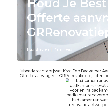
Houd Je Best 
Offerte aanvr
GRRenovatiep
Published en
7 min read
[=headercontent]Wat Kost Een Badkamer Aanl
Offerte aanvragen - GRRenovatieprojecten.b