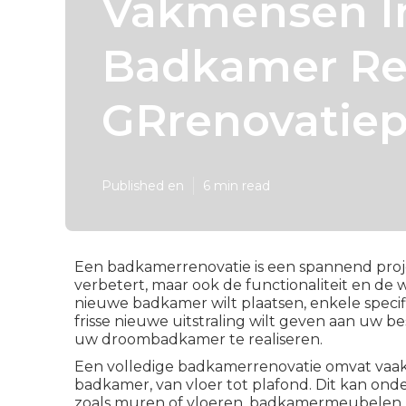
Vakmensen I
Badkamer Ren
GRrenovatiep
Published en
6 min read
Een badkamerrenovatie is een spannend projec
verbetert, maar ook de functionaliteit en de
nieuwe badkamer wilt plaatsen, enkele spec
frisse nieuwe uitstraling wilt geven aan uw b
uw droombadkamer te realiseren.
Een volledige
badkamerrenovatie
omvat vaak
badkamer, van vloer tot plafond. Dit kan on
zoals muren of vloeren, badkamermeubelen, 