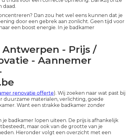
u thuis voor een correcte opmeting. Dankzij onze
n daad.
 concentreren? Dan zou het wel eens kunnen dat je
doening door een gebrek aan zonlicht. Geen tijd voor
 naar een boost energie. In je badkamer
ntwerpen - Prijs /
ovatie - Aannemer
-
.be
mer renovatie offerte
). Wij zoeken naar wat past bij
r duurzame materialen, verlichting, goede
badkamer. Want een strakke badkamer zonder
 je badkamer lopen uiteen. De prijs is afhankelijk
 uitbesteedt, maar ook van de grootte van je
den. Hieronder volgt een overzicht met een