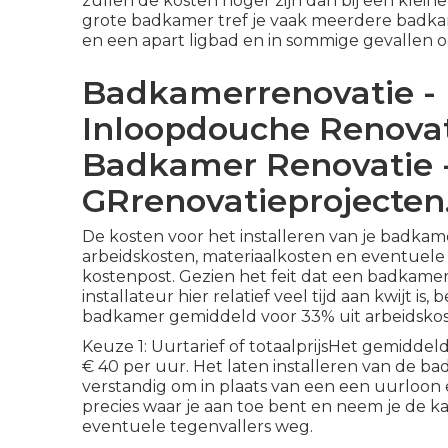
zullen de kosten hoger zijn dan bij een klei
grote badkamer tref je vaak meerdere badk
en een apart
ligbad
en in sommige gevallen oo
Badkamerrenovatie -
Inloopdouche Renova
Badkamer Renovatie 
GRrenovatieprojecten
De kosten voor het installeren van je badka
arbeidskosten, materiaalkosten en eventuele 
kostenpost. Gezien het feit dat een badkamer 
installateur hier relatief veel tijd aan kwijt is,
badkamer
gemiddeld voor 33% uit arbeidskos
Keuze 1: Uurtarief of totaalprijsHet gemidde
€ 40 per uur. Het laten installeren van de ba
verstandig om in plaats van een een uurloon 
precies waar je aan toe bent en neem je de k
eventuele tegenvallers weg.