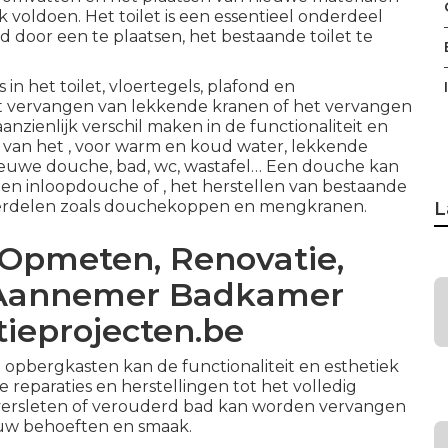
voldoen. Het toilet is een essentieel onderdeel
oor een te plaatsen, het bestaande toilet te
in het toilet
, vloertegels, plafond en
t
vervangen van lekkende kranen
of het vervangen
anzienlijk verschil maken in de functionaliteit en
n van het , voor warm en koud water, lekkende
nieuwe douche, bad, wc, wastafel… Een
douche
kan
een
inloopdouche
of , het herstellen van bestaande
nderdelen zoals douchekoppen en mengkranen.
L
Opmeten, Renovatie,
 - Aannemer Badkamer
ieprojecten.be
 opbergkasten kan de functionaliteit en esthetiek
 reparaties en herstellingen tot het volledig
versleten of verouderd bad kan worden vervangen
 uw behoeften en smaak.