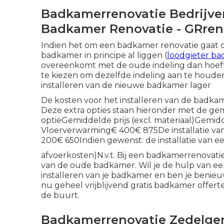
Badkamerrenovatie Bedrijven
Badkamer Renovatie - GRren
Indien het om een badkamer renovatie gaat da
badkamer in principe al liggen (
loodgieter ba
overeenkomt met de oude indeling dan hoeft 
te kiezen om dezelfde indeling aan te houden
installeren van de nieuwe badkamer lager
De kosten voor het installeren van de badkamer
Deze extra opties staan hieronder met de gem
optieGemiddelde prijs (excl. materiaal)Gemidde
Vloerverwarming€ 400€ 875De installatie van
200€ 650Indien gewenst: de installatie van ee
afvoerkosten)N.v.t. Bij een badkamerrenova
van de oude badkamer. Wil je de hulp van ee
installeren van je badkamer en ben je benieu
nu geheel vrijblijvend gratis
badkamer offert
de buurt.
Badkamerrenovatie Zedelgem 