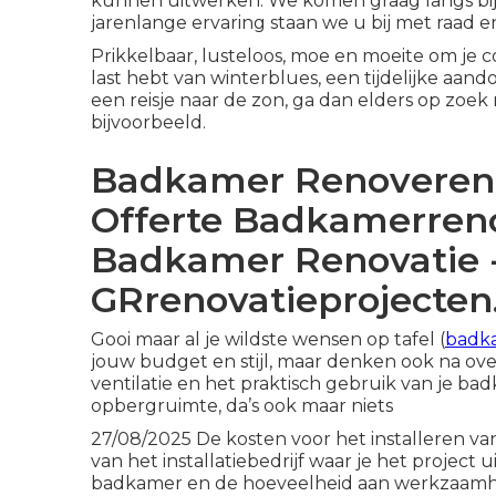
kunnen uitwerken. We komen graag langs bij 
jarenlange ervaring staan we u bij met raad e
Prikkelbaar, lusteloos, moe en moeite om je
last hebt van winterblues, een tijdelijke aan
een reisje naar de zon, ga dan elders op zoek
bijvoorbeeld.
Badkamer Renoveren A
Offerte Badkamerren
Badkamer Renovatie 
GRrenovatieprojecten
Gooi maar al je wildste wensen op tafel (
badka
jouw budget en stijl, maar denken ook na ove
ventilatie en het praktisch gebruik van je 
opbergruimte, da’s ook maar niets
27/08/2025 De kosten voor het installeren van
van het installatiebedrijf waar je het project
badkamer en de hoeveelheid aan werkzaamhe