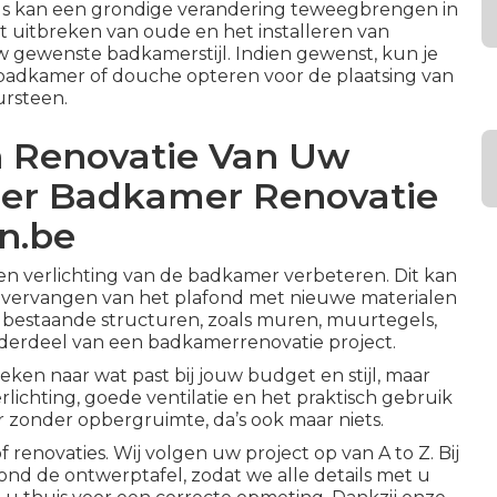
ls
kan een grondige verandering teweegbrengen in
et
uitbreken
van oude en het installeren van
w gewenste badkamerstijl. Indien gewenst, kun je
n badkamer of douche opteren voor de plaatsing van
ursteen.
n Renovatie Van Uw
er Badkamer Renovatie
n.be
 en verlichting van de badkamer verbeteren. Dit kan
dig vervangen van het plafond met nieuwe materialen
 bestaande structuren, zoals muren, muurtegels,
onderdeel van een badkamerrenovatie project.
oeken naar wat past bij jouw budget en stijl, maar
ichting, goede ventilatie en het praktisch gebruik
zonder opbergruimte, da’s ook maar niets.
enovaties. Wij volgen uw project op van A to Z. Bij
nd de ontwerptafel, zodat we alle details met u