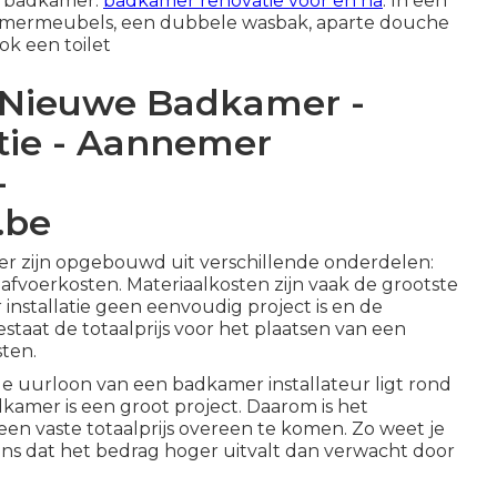
ne badkamer.
badkamer renovatie voor en na
. In een
amermeubels, een dubbele wasbak, aparte douche
k een toilet
 Nieuwe Badkamer -
tie - Aannemer
-
.be
mer zijn opgebouwd uit verschillende onderdelen:
afvoerkosten. Materiaalkosten zijn vaak de grootste
installatie geen eenvoudig project is en de
 bestaat de totaalprijs voor het
plaatsen van een
ten.
lde uurloon van een badkamer installateur ligt rond
dkamer is een groot project. Daarom is het
een vaste totaalprijs overeen te komen. Zo weet je
ans dat het bedrag hoger uitvalt dan verwacht door