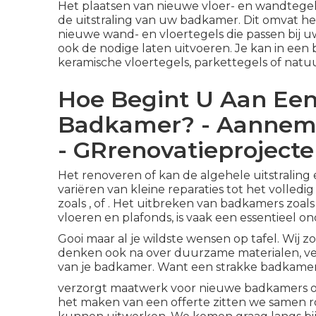
Het plaatsen van nieuwe
vloer- en wandtege
de uitstraling van uw badkamer. Dit omvat h
nieuwe wand- en vloertegels die passen bij u
ook de nodige laten uitvoeren. Je kan in ee
keramische vloertegels, parkettegels of natu
Hoe Begint U Aan Ee
Badkamer? - Aannem
- GRrenovatieprojecte
Het renoveren of kan de algehele uitstraling
variëren van kleine reparaties tot het volle
zoals , of . Het
uitbreken van badkamers
zoals
vloeren en plafonds, is vaak een essentieel 
Gooi maar al je wildste wensen op tafel. Wij z
denken ook na over duurzame materialen, verl
van je badkamer. Want een strakke badkamer 
verzorgt maatwerk voor nieuwe badkamers of r
het maken van een offerte zitten we samen ro